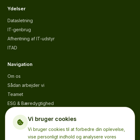
Ydelser
Datasletning
IT-genbrug
Afhentning af IT-udstyr
ITAD
Navigation
Om os
Sådan arbejder vi
Teamet
ESG & Bæredygtighed
Karriere
Vi bruger cookies
Kontakt
Vi bruger cookies til at forbedre din oplevelse,
FAQ
vise personligt indhold og analysere vores